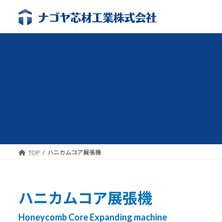
コ
ナ
ン
ビ
テ
ゲ
ン
ー
ツ
シ
へ
ョ
ス
ン
キ
に
ッ
移
プ
動
TOP
ハニカムコア展張機
ハニカムコア展張機
Honeycomb Core Expanding machine