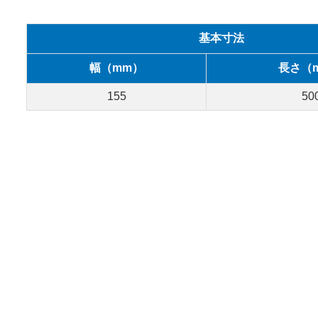
基本寸法
幅（mm）
長さ（
155
50