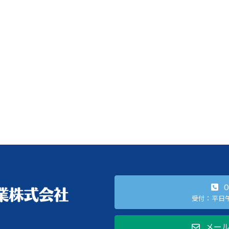
0
受付：平日午
メー