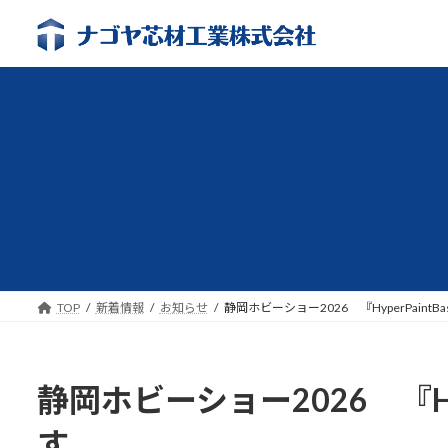
コ
ナ
ン
ビ
テ
ゲ
ン
ー
ツ
シ
へ
ョ
ス
ン
キ
に
ッ
移
プ
動
TOP
新着情報
お知らせ
静岡ホビーショー2026 『HyperPaint
静岡ホビーショー2026 『Hyp
す。