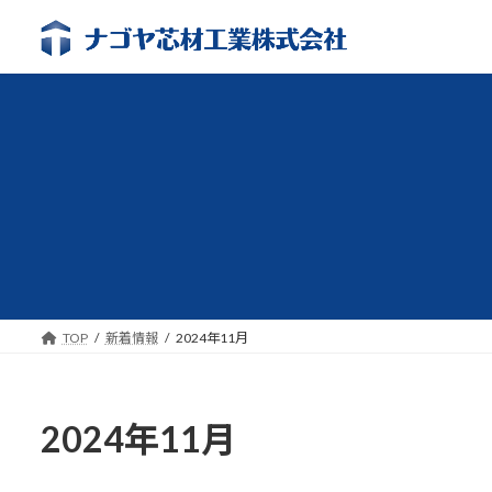
コ
ナ
ン
ビ
テ
ゲ
ン
ー
ツ
シ
へ
ョ
ス
ン
キ
に
ッ
移
プ
動
TOP
新着情報
2024年11月
2024年11月