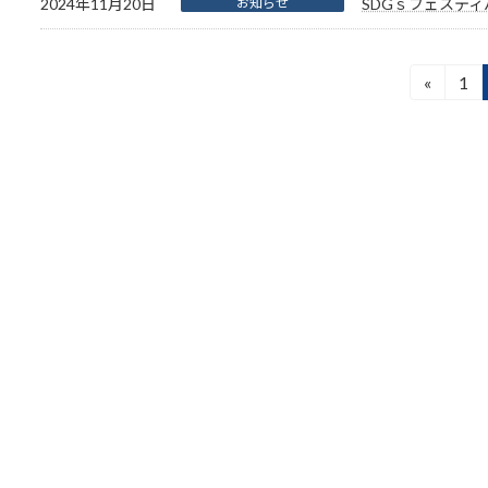
2024年11月20日
お知らせ
SDGｓフェステ
投
«
1
固
定
稿
ペ
ナ
ー
ジ
ビ
ゲ
ー
シ
ョ
ン