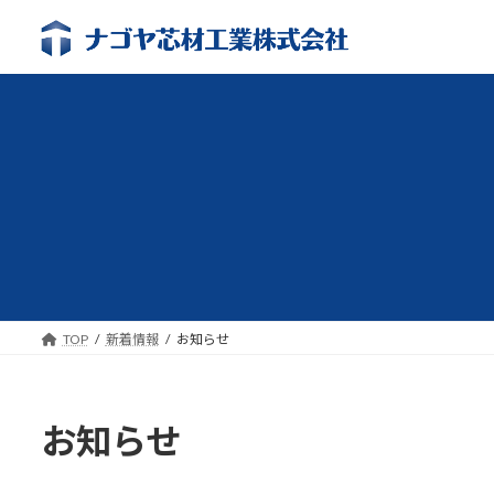
コ
ナ
ン
ビ
テ
ゲ
ン
ー
ツ
シ
へ
ョ
ス
ン
キ
に
ッ
移
プ
動
TOP
新着情報
お知らせ
お知らせ