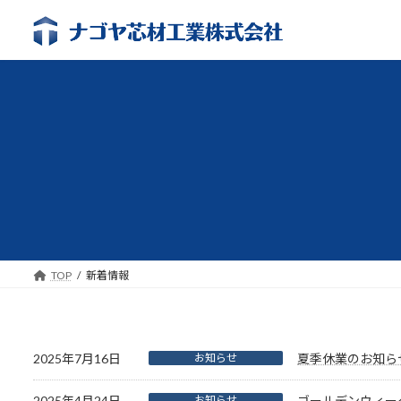
コ
ナ
ン
ビ
テ
ゲ
ン
ー
ツ
シ
へ
ョ
ス
ン
キ
に
ッ
移
プ
動
TOP
新着情報
2025年7月16日
お知らせ
夏季休業のお知ら
2025年4月24日
お知らせ
ゴールデンウィー